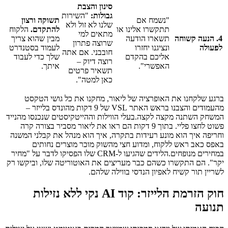
סינון והצבת
גבולות:
"השירות
"נשמח אם
תשוקה ורצון
שלנו לא זול ולא
תתקשרו אלינו או
להתקדם.
הלקוח
מתאים למי
4. הנעה קשוחה
תשארו הודעה
מבין שהוא צריך
שרוצה פתרון
לפעולה
ונציגנו יחזרו
לעמוד בסטנדרט
חובבני. אם אתה
אליכם בהקדם
שלך כדי לעבוד
רוצה דיוק –
האפשרי".
איתך.
תשאיר פרטים
כאן למטה".
ברגע שלקחנו את האופרציה של ליאור, מחקנו את כל גושי הטקסט
מהעמודים והצבנו בראש האתר VSL של 9 דקות מהונדס בלייזר –
המשחק השתנה מקצה לקצה.בעלי הווילות וההייטקיסטים שנכנסו מהנייד
פשוט לחצו פליי. בתוך 9 דקות הם ראו את ליאור מסביר בצורה קרה
וחריפה איך הוא מונע רעידות בתקרה, איך הוא מנהל את קבלני המשנה
באפס כאב ראש ללקוח, ומדוע חצי מהשוק מוכר מוצרים נחותים
במחירים מנופחים.הלידים שהגיעו ל-CRM שלו הפסיקו לדבר על "מחיר
יקר". הם התקשרו כשהם כבר מעריצים את האוטוריטה שלו, וביקשו רק
לשריין תור קשיח לאפיון הנדסי בווילה שלהם.
חוק הזרמת הלייזר: קוד AI נקי ללא נזילות
תנועה