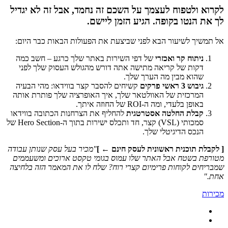
לקרוא ולטפוח לעצמך על השכם זה נחמד, אבל זה לא יגדיל
לך את הנטו בקופה. הגיע הזמן ליישם.
אל תמשיך לשיעור הבא לפני שביצעת את הפעולות הבאות כבר היום:
ניתוח קר ואכזרי
של דפי השירות באתר שלך כרגע – חשב כמה
דקות של קריאה מתישה אתה דורש מהגולש העסוק שלך לפני
שהוא מבין מה הערך שלך.
גיבוש 3 ראשי פרקים
קשיחים להסבר קצר בווידאו: מהי הבעיה
המרכזית של האוולטאר שלך, איך האופרציה שלך פותרת אותה
באופן בלעדי, ומה ה-ROI של החוזה איתך.
קבלת החלטה אסטרטגית
להחליף את הצרחנות הכתובה בווידאו
סמכותי (VSL) קצר, חד ותכלס ישירות בתוך ה-Hero Section של
הנכס הדיגיטלי שלך.
[ לקבלת תוכנית ראשונית לעסק חינם ← ]
"מכיר בעל עסק שנותן עבודה
מטורפת בשטח אבל האתר שלו עמוס בגומי טקסט ארוכים ומשעממים
שמבריחים לקוחות פרימיום קצרי רוח? שלח לו את המאמר הזה בלחיצה
אחת."
מכירות