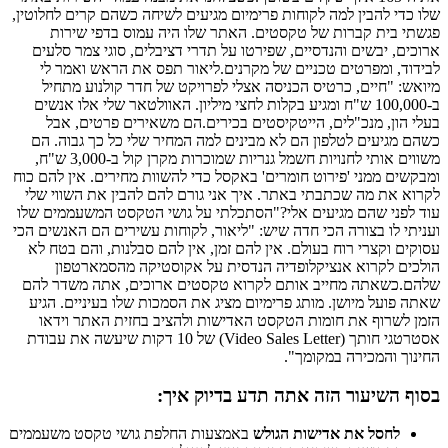
שלו כדי להבין למה לקוחות פרימיום מגיעים לשיחה כשהם קרים לחלוטין,
פגשתי בית קברות של טקסטים. האתר שלו היה עמוס בדפי שירות
ארוכים, יבשים והנדסיים, שפירטו על תדרי דציבלים, סוגי צמר סלעים
לבידוד, ומפרטים טכניים של מקרנים.ליאור תפס את הראש ואמר לי
מיואש: "חיים, כרטיס הכניסה אצלי לפרויקט של חדר קולנוע מתחיל
ב-100,000 ש"ח ומגיע בקלות לחצי מיליון. האוולטאר שלי אלו אנשים
בעלי הון, מנכ"לים, הייטקיסטים בכירים.הם משאירים פרטים, אבל
כשהם מגיעים לטלפון הם לא מבינים למה המחיר שלי כל כך גבוה. הם
משווים אותי לחנויות חשמל גנריות שמוכרות מקרן קול ב-3,000 ש"ח,
ומבקשים ממני 'פירוט חומרים' באקסל כדי להשוות מחירים. אין להם כוח
לקרוא את מה שכתבתי באתר. איך אני גורם להם להבין את השווי שלי
עוד לפני שהם מגיעים אלי?"הסתכלתי על גושי הטקסט המשעממים שלו
ועניתי לו בצורה הכי חדה שיש: "ליאור, לקוחות עשירים הם האנשים הכי
עסוקים וקצרי רוח בעולם. אין להם זמן, אין להם סבלנות, והם בטח לא
הולכים לקרוא אנציקלופדיה הנדסית על אקוסטיקה מהסמארטפון
שלהם.כשאתה מחייב אותם לקרוא טקסטים ארוכים, אתה משדר להם
שאתה פועל מיושן. מותג פרימיום מציג את הסמכות שלו בעיניים. הגיע
הזמן לשרוף את חומות הטקסט האדישות ולהציב בחזית האתר וידאו
אסטרטגי חותך (Video Sales Letter) של 10 דקות שיעשה את עבודת
החינוך והמכירה במקומך".
בסוף השיעור הזה אתה תדע בדיוק איך:
לחסל את אדישות הגולש
באמצעות החלפת גושי טקסט משעממים