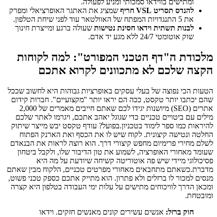
ומתישים בווידאו סמכותי ומניע לפעולה.
להנדס תסריט VSL חריף
שמציג את האתגר האופרציאלי ומפרק
את 5 התנגדויות המפתח של האוולטאר עוד לפני שיחת הטלפון.
לבנות תשתית וידאו חסינת נטישות
שעולה ברגע ומייצרת חינוך
שוק אוטומטי 24/7 ללא מגע יד אדם.
מלכודת ה"דף הטכני המפורט": למה לקוחות
הקצה שלכם לא מתכוונים לקרוא אתכם
הטעות הכי נפוצה של בעלי עסקים באופרציות גבוהות היא לחשוב שככל
שהם יכתבו יותר טקסט, ככה הם יראו יותר "מקצועיים". חברות קידום
אתרים (SEO) מיושנות יגידו לכם שאתם חייבים מאמרים של 2,000
מילים עם ביטויים טכניים כדי שגוגל יאהב אתכם, ויגרמו לאתר שלכם
להיראות כמו ספר לימוד בטכניון.בפועל? עודף טקסט יבש מייצר שיתוק
החלטה ונטישה קיצונית. לקוח שיש לו את הכסף ואת הארנק הפתוח
לשלם מחירי פרימיום מחפש קיצורי דרך. הוא רוצה לראות את הבנאדם
שעומד מאחורי האופרציה, לשמוע את טון הדיבור שלו, ולקבל ביטחון
פסיכולוגי מיידי שיש פה אוטוריטה קשיחה שיודעת על מה היא
מדברת.כשאתם מתחבאים מאחורי מפרטים טכניים, הלקוח מבין שאתם
מנסים למכור לו ברזלים ולא פתרון. הוא מתייק אתכם כספק טכני פשוט,
ומכאן הדרך לוויכוחים מתישים על עלות ימי העבודה בטלפון היא קצרה
ומובטחת.
חוק ברזל:
אנשים עשירים קונים מאנשים חזקים. וידאו