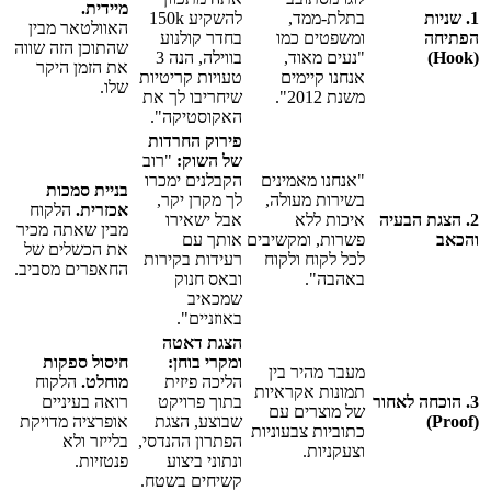
מיידית.
1. שניות
בתלת-ממד,
להשקיע 150k
האוולטאר מבין
הפתיחה
ומשפטים כמו
בחדר קולנוע
שהתוכן הזה שווה
(Hook)
"נעים מאוד,
בווילה, הנה 3
את הזמן היקר
אנחנו קיימים
טעויות קריטיות
שלו.
משנת 2012".
שיחריבו לך את
האקוסטיקה".
פירוק החרדות
של השוק:
"רוב
"אנחנו מאמינים
הקבלנים ימכרו
בניית סמכות
בשירות מעולה,
לך מקרן יקר,
אכזרית.
הלקוח
2. הצגת הבעיה
איכות ללא
אבל ישאירו
מבין שאתה מכיר
והכאב
פשרות, ומקשיבים
אותך עם
את הכשלים של
לכל לקוח ולקוח
רעידות בקירות
החאפרים מסביב.
באהבה".
ובאס חנוק
שמכאיב
באוזניים".
הצגת דאטה
ומקרי בוחן:
חיסול ספקות
מעבר מהיר בין
הליכה פיזית
מוחלט.
הלקוח
תמונות אקראיות
3. הוכחה לאחור
בתוך פרויקט
רואה בעיניים
של מוצרים עם
(Proof)
שבוצע, הצגת
אופרציה מדויקת
כתוביות צבעוניות
הפתרון ההנדסי,
בלייזר ולא
וצעקניות.
ונתוני ביצוע
פנטזיות.
קשיחים בשטח.