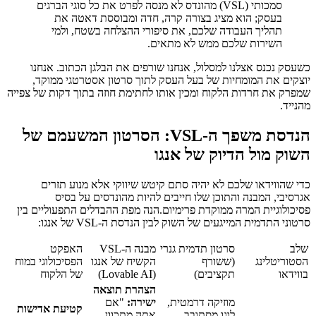
סמכותי (VSL) מהונדס לא מנסה לפרט את כל סוגי הברגים
בעסק; הוא מציג בצורה קרה, חדה ומבוססת דאטה את
תהליך העבודה שלכם, את סיפורי ההצלחה בשטח, ולמי
השירות שלכם ממש לא מתאים.
כשעסק נכנס אצלנו למסלול, אנחנו שורפים את הבלגן הכתוב. אנחנו
יוצקים את המומחיות של בעל העסק לתוך סרטון אסטרטגי ממוקד,
שמפרק את חרדות הלקוח ומכין אותו לחתימת חוזה בתוך דקות של צפייה
מהנייד.
הנדסת משפך ה-VSL: הסרטון המשעמם של
השוק מול הדיוק של אנגו
כדי שהווידאו שלכם לא יהיה סתם קיטש שיווקי אלא מנוע תזרים
אגרסיבי, המבנה והתוכן שלו חייבים להיות מהונדסים על בסיס
פסיכולוגיית המרה ממוקדת פרימיום.הנה מפת ההבדלים התפעוליים בין
סרטוני התדמית המייגעים של השוק לבין הנדסת ה-VSL של אנגו:
שלב
סרטון תדמית גנרי
מבנה ה-VSL
האפקט
הסטוריטלינג
(ששורף
הקשיח של אנגו
הפסיכולוגי במוח
בווידאו
תקציבים)
(Lovable AI)
של הלקוח
הצהרת תוצאה
מוזיקה דרמטית,
ישירה:
"אם
קטיעת אדישות
לוגו מסתובב
אתה מתכוון