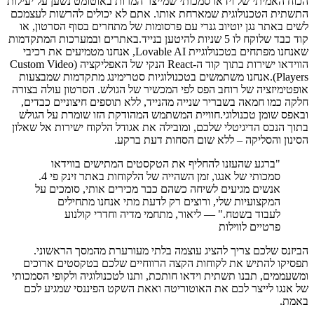
הכוח האמיתי של וידאו סמכותי שמייצר המרות באוטומט נשען על יעילות
התשתית הטכנולוגית שמארחת אותו. אתם לא יכולים להרשות לעצמכם
לשים באתר נגן יוטיוב גנרי עם פרסומות של מתחרים בסוף הסרטון, או
קוד כבד שלוקח לו 5 שניות להיטען בנייד.באתרים ובמערכות המתקדמות
שאנחנו מפתחים בטכנולוגיית Lovable AI, אנחנו מטמיעים את רכיבי
הווידאו ישירות בתוך קוד ה-React הנקי של האפליקציה (Custom Video
Players).אנחנו משתמשים בטכנולוגיות סטרימינג מתקדמות שמבצעות
אופטימיזציה של רוחב הפס לפי המכשיר של הגולש. הסרטון עולה בצורה
חלקה כמו חמאה בשבריר שנייה מהנייד, ללא תוספים חיצוניים כבדים,
ובאפס שומן טכנולוגי.חוויית המשתמש המהודקת הזו שומרת על הגולש
בתוך הנכס הדיגיטלי שלכם, ומובילה את אגודל הלקוח ישירות אל שאלון
הסינון והסליקה – ללא שום הסחות דעת ברקע.
"ברגע שהעזנו להחליף את הטקסטים המתישים בווידאו
סמכותי של אנגו, זמן השהייה של הלקוחות באתר זינק פי 4.
אנשים מגיעים לשיחה כשהם כבר מכירים אותי, סומכים על
המקצועיות שלי, ורוצים רק לדעת מתי אנחנו מתחילים
לעבוד בשטח." — ליאור, מתחמי מדיה וחדרי קולנוע
פרטיים לווילות
הביזנס שלכם צריך להציג עוצמה בלתי מעורערת מהמסך הראשוני.
תפסיקו להתיש את לקוחות הקצה הרווחיים שלכם בטקסטים ארוכים
ומשעממים, תבנו תשתית וידאו חותכת, ותנו לטכנולוגיה ולקופי הסמכותי
של אנגו לייצר לכם את האוטוריטה ואאת השקט הפיננסי שמגיע לכם
באמת.